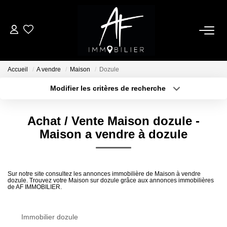
ACHETER
Accueil
A vendre
Maison
Dozule
LOUER
Modifier les critères de recherche
Type de transaction
Localisation
Acheter
Localisation
ESTIMER
Achat / Vente Maison dozule -
Type de bien
Sélectionnez...
Surface min
Maison a vendre à dozule
NOTRE AGENCE
Plus de critères
Budget max
Qui Sommes Nous
Sur notre site consultez les annonces immobilière de Maison à vendre
dozule. Trouvez votre Maison sur dozule grâce aux annonces immobilières
Créer une alerte
Notre Équipe
de AF IMMOBILIER.
Nos Services
Nous Rejoindre
Immobilier dozule