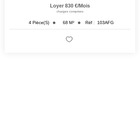
Loyer 830 €/mois
charges comprises
68
M²
Réf :
103AFG
4
Pièce(s)