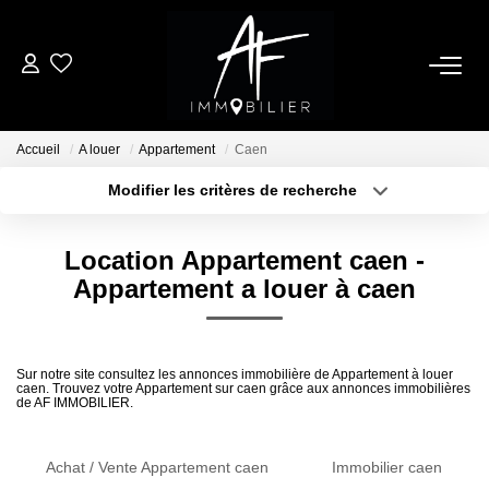
ACHETER
Accueil
A louer
Appartement
Caen
LOUER
Modifier les critères de recherche
Type de transaction
Localisation
Acheter
Localisation
ESTIMER
Location Appartement caen -
Type de bien
Sélectionnez...
Surface min
Appartement a louer à caen
NOTRE AGENCE
Plus de critères
Budget max
Qui Sommes Nous
Sur notre site consultez les annonces immobilière de Appartement à louer
caen. Trouvez votre Appartement sur caen grâce aux annonces immobilières
Créer une alerte
Notre Équipe
de AF IMMOBILIER.
Nos Services
Nous Rejoindre
Achat / Vente Appartement caen
Immobilier caen