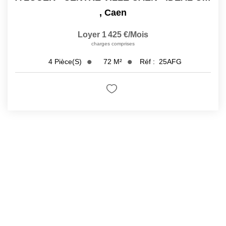
,
Caen
Loyer 1 425 €/mois
charges comprises
72
M²
Réf :
25AFG
4
Pièce(s)