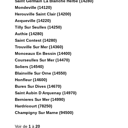
Saint Germain La Blanche Herbe (14280)
Mondeville (14120)
Herouville Saint Clair (14200)
Acqueville (14220)
Tilly Sur Seulles (14250)
Authie (14280)
Saint Contest (14280)
Trouville Sur Mer (14360)
Monceaux En Bessin (14400)
Courseulles Sur Mer (14470)
Soliers (14540)
Blainville Sur Orne (14550)
Honfleur (14600)
Bures Sur Dives (14670)
Saint Aubin D Arquenay (14970)
Bernieres Sur Mer (14990)
Hardricourt (78250)
Champigny Sur Marne (94500)
Voir de
1
à
20