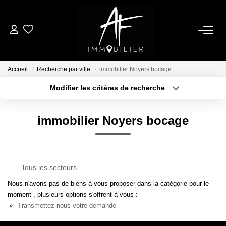
ACHETER
Accueil
Recherche par ville
immobilier Noyers bocage
LOUER
Modifier les critères de recherche
Type de transaction
Localisation
Acheter
Localisation
ESTIMER
immobilier Noyers bocage
Type de bien
Sélectionnez...
Surface min
NOTRE AGENCE
Plus de critères
Budget max
Qui Sommes Nous
Tous les secteurs
Créer une alerte
Notre Équipe
Nous n'avons pas de biens à vous proposer dans la catégorie pour le
moment , plusieurs options s'offrent à vous :
Nos Services
Transmettez-nous votre demande
Nous Rejoindre