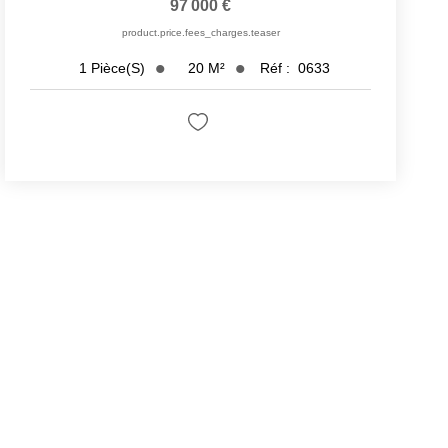
97 000 €
product.price.fees_charges.teaser
20
M²
Réf :
0633
1
Pièce(s)