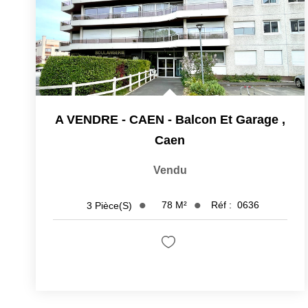
A VENDRE - CAEN - Balcon Et Garage
,
Caen
Vendu
78
M²
Réf :
0636
3
Pièce(s)