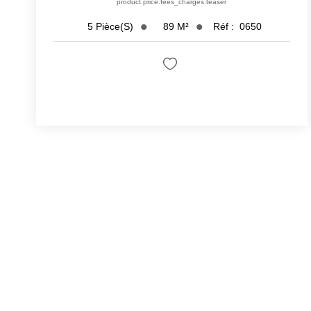
product.price.fees_charges.teaser
89
M²
Réf :
0650
5
Pièce(s)