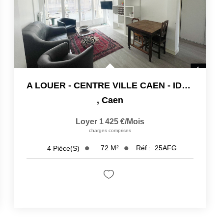
A LOUER - CENTRE VILLE CAEN - IDEAL COLOCATION
,
Caen
Loyer 1 425 €/mois
charges comprises
72
M²
Réf :
25AFG
4
Pièce(s)