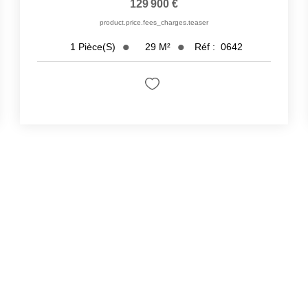
129 900 €
product.price.fees_charges.teaser
29
M²
Réf :
0642
1
Pièce(s)