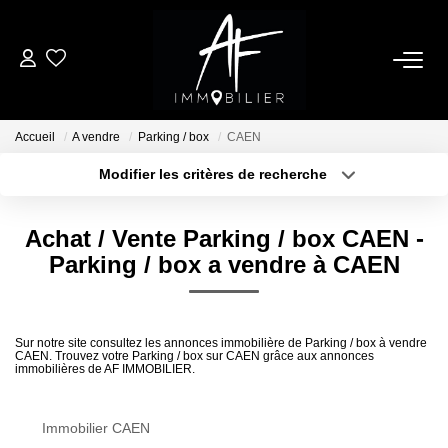
ACHETER
Accueil
A vendre
Parking / box
CAEN
LOUER
Modifier les critères de recherche
Type de transaction
Localisation
Acheter
Localisation
ESTIMER
Achat / Vente Parking / box CAEN -
Type de bien
Sélectionnez...
Surface min
Parking / box a vendre à CAEN
NOTRE AGENCE
Plus de critères
Budget max
Qui Sommes Nous
Sur notre site consultez les annonces immobilière de Parking / box à vendre
CAEN. Trouvez votre Parking / box sur CAEN grâce aux annonces
Créer une alerte
Notre Équipe
immobilières de AF IMMOBILIER.
Nos Services
Nous Rejoindre
Immobilier CAEN