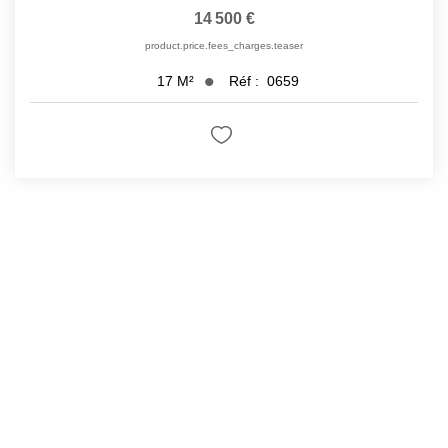
14 500 €
product.price.fees_charges.teaser
Réf :
0659
17
M²