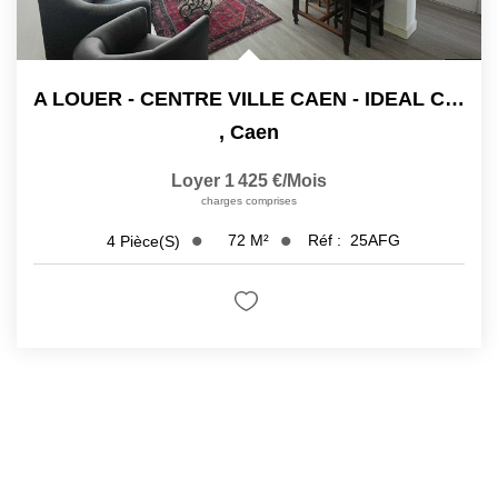
A LOUER - CENTRE VILLE CAEN - IDEAL COLOCATION
,
Caen
Loyer 1 425 €/mois
charges comprises
72
M²
Réf :
25AFG
4
Pièce(s)