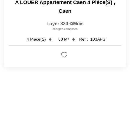
A LOUER Appartement Caen 4 Pièce(s)
,
Caen
Loyer 830 €/mois
charges comprises
68
M²
Réf :
103AFG
4
Pièce(s)