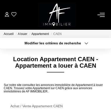
ACHETER
Accueil
A louer
Appartement
CAEN
LOUER
Modifier les critères de recherche
Type de transaction
Localisation
Acheter
Localisation
ESTIMER
Location Appartement CAEN -
Type de bien
Sélectionnez...
Surface min
Appartement a louer à CAEN
NOTRE AGENCE
Plus de critères
Budget max
Qui Sommes Nous
Sur notre site consultez les annonces immobilière de Appartement à louer
CAEN. Trouvez votre Appartement sur CAEN grâce aux annonces
Créer une alerte
Notre Équipe
immobilières de AF IMMOBILIER.
Nos Services
Nous Rejoindre
Achat / Vente Appartement CAEN