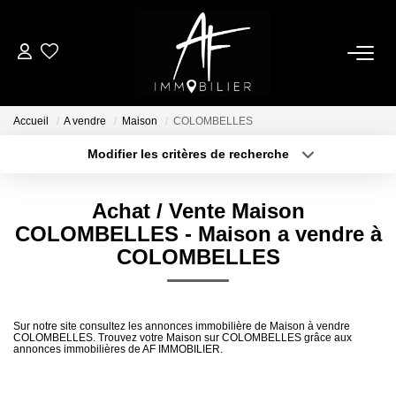
ACHETER
Accueil
A vendre
Maison
COLOMBELLES
LOUER
Modifier les critères de recherche
Type de transaction
Localisation
Acheter
Localisation
ESTIMER
Achat / Vente Maison
Type de bien
Sélectionnez...
Surface min
COLOMBELLES - Maison a vendre à
NOTRE AGENCE
COLOMBELLES
Plus de critères
Budget max
Qui Sommes Nous
Créer une alerte
Notre Équipe
Sur notre site consultez les annonces immobilière de Maison à vendre
COLOMBELLES. Trouvez votre Maison sur COLOMBELLES grâce aux
Nos Services
annonces immobilières de AF IMMOBILIER.
Nous Rejoindre