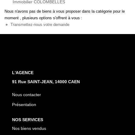
Immobilier COLOMBELLES
Nos Actualités
Nous n'avons pas de biens à vous proposer dans la catégorie pour le
Avis Clients
moment , plusieurs options s'offrent à vous :
Transmettez-nous votre demande
CONTACT
L'AGENCE
91 Rue SAINT-JEAN, 14000 CAEN
Nous contacter
Présentation
NOS SERVICES
Nos biens vendus