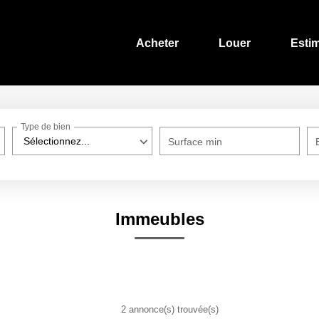
Acheter
Louer
Esti
Type de bien
Sélectionnez...
Surface min
Immeubles
2 annonce(s) trouvée(s)