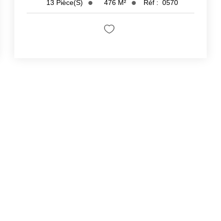
476
M²
Réf :
0570
13
Pièce(s)