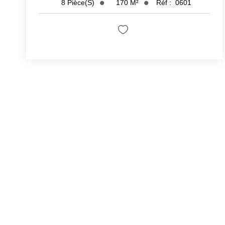
170
M²
Réf :
0601
8
Pièce(s)