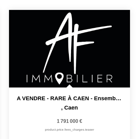
A VENDRE - RARE À CAEN - Ensemble Immobilier D'exception En...
,
Caen
1 791 000 €
product.price.fees_charges.teaser