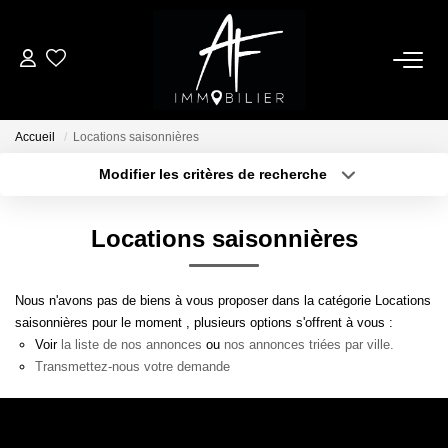
ACHETER
Accueil
Locations saisonnières
LOUER
Modifier les critères de recherche
Type de transaction
Localisation
Acheter
Localisation
ESTIMER
Locations saisonnières
Type de bien
Sélectionnez...
Surface min
NOTRE AGENCE
Nous n'avons pas de biens à vous proposer dans la catégorie Locations
Plus de critères
Budget max
saisonnières pour le moment , plusieurs options s'offrent à vous :
Qui Sommes Nous
Voir
la liste de nos annonces
ou
nos annonces triées par ville.
Créer une alerte
Notre Équipe
Transmettez-nous votre demande
Nos Services
Nous Rejoindre