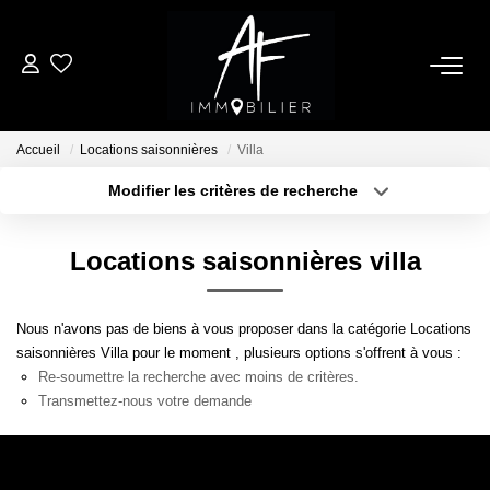
ACHETER
Accueil
Locations saisonnières
Villa
LOUER
Modifier les critères de recherche
Type de transaction
Localisation
Acheter
Localisation
ESTIMER
Locations saisonnières villa
Type de bien
Sélectionnez...
Surface min
NOTRE AGENCE
Nous n'avons pas de biens à vous proposer dans la catégorie Locations
Plus de critères
Budget max
saisonnières Villa pour le moment , plusieurs options s'offrent à vous :
Qui Sommes Nous
Re-soumettre la recherche avec moins de critères.
Créer une alerte
Notre Équipe
Transmettez-nous votre demande
Nos Services
Nous Rejoindre