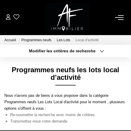
ACHETER
Accueil
Programmes neufs
Les Lots
Local d'activité
LOUER
Modifier les critères de recherche
Type de transaction
Localisation
Acheter
Localisation
ESTIMER
Programmes neufs les lots local
Type de bien
Sélectionnez...
Surface min
d'activité
NOTRE AGENCE
Plus de critères
Budget max
Nous n'avons pas de biens à vous proposer dans la catégorie
Qui Sommes Nous
Programmes neufs Les Lots Local d'activité pour le moment , plusieurs
Créer une alerte
Notre Équipe
options s'offrent à vous :
Re-soumettre la recherche avec moins de critères.
Nos Services
Transmettez-nous votre demande
Nous Rejoindre