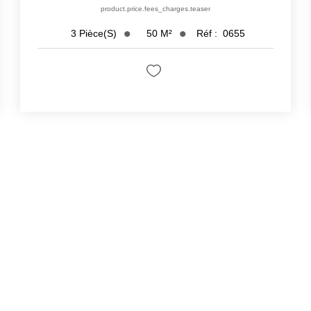
product.price.fees_charges.teaser
50
M²
Réf :
0655
3
Pièce(s)