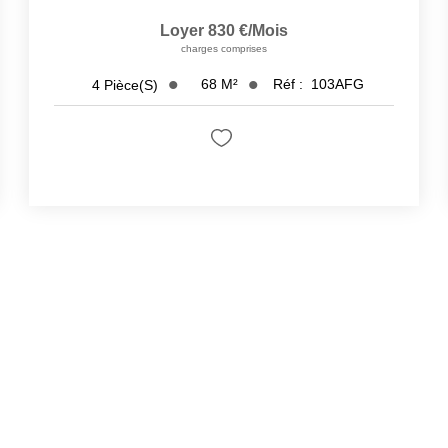
Loyer 830 €/mois
charges comprises
68
M²
Réf :
103AFG
4
Pièce(s)