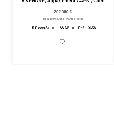
A VENDRE, Appartement CAEN
,
Caen
202 000 €
product.price.fees_charges.teaser
88
M²
Réf :
0658
5
Pièce(s)