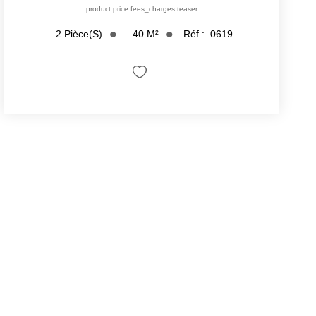
product.price.fees_charges.teaser
40
M²
Réf :
0619
2
Pièce(s)