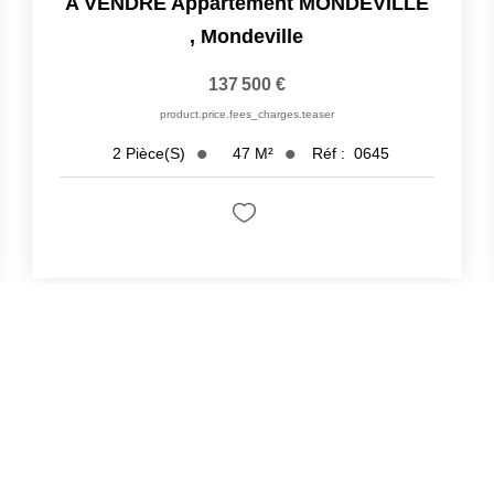
A VENDRE Appartement MONDEVILLE
,
Mondeville
137 500 €
product.price.fees_charges.teaser
47
M²
Réf :
0645
2
Pièce(s)