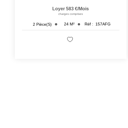
Loyer 583 €/mois
charges comprises
24
M²
Réf :
157AFG
2
Pièce(s)