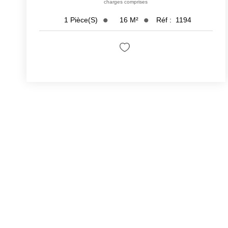
charges comprises
16
M²
Réf :
1194
1
Pièce(s)