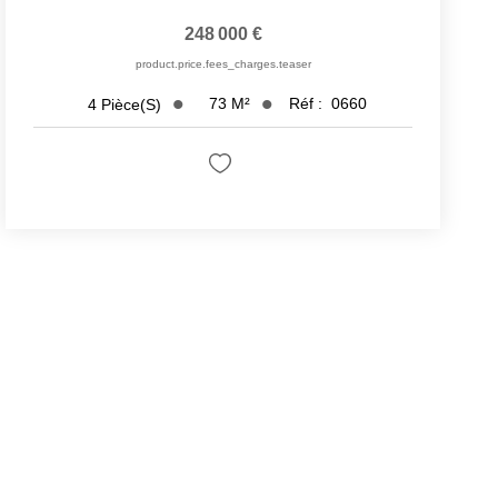
248 000 €
product.price.fees_charges.teaser
73
M²
Réf :
0660
4
Pièce(s)