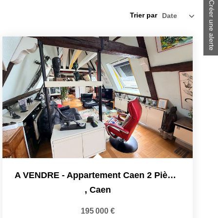
Créer une alerte
Trier par
A VENDRE - Appartement Caen 2 Pièce(s) 40,30 M2 COUP DE...
,
Caen
195 000 €