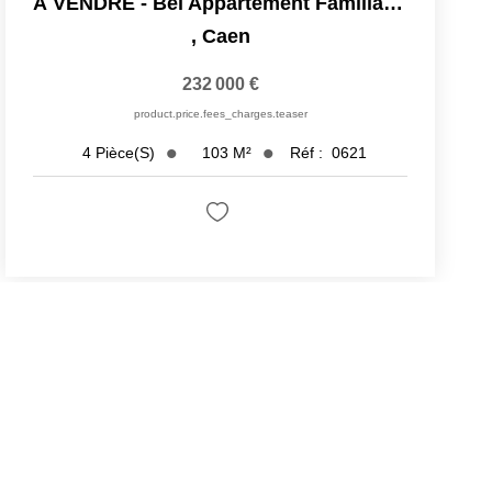
À VENDRE - Bel Appartement Familial - Caen Rive Gauche -...
,
Caen
232 000 €
product.price.fees_charges.teaser
103
M²
Réf :
0621
4
Pièce(s)