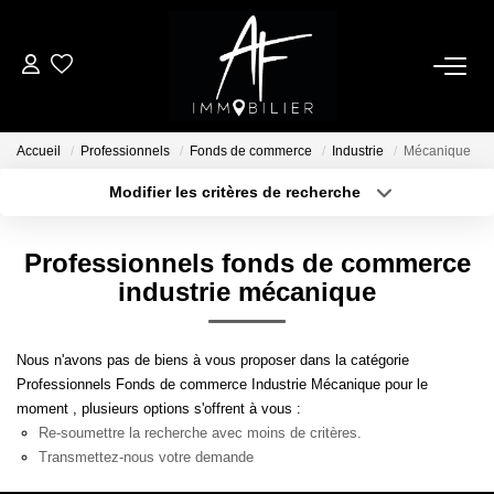
ACHETER
Accueil
Professionnels
Fonds de commerce
Industrie
Mécanique
LOUER
Modifier les critères de recherche
Type de transaction
Localisation
Acheter
Localisation
ESTIMER
Professionnels fonds de commerce
Type de bien
Sélectionnez...
Surface min
industrie mécanique
NOTRE AGENCE
Plus de critères
Budget max
Nous n'avons pas de biens à vous proposer dans la catégorie
Qui Sommes Nous
Professionnels Fonds de commerce Industrie Mécanique pour le
Créer une alerte
Notre Équipe
moment , plusieurs options s'offrent à vous :
Re-soumettre la recherche avec moins de critères.
Nos Services
Transmettez-nous votre demande
Nous Rejoindre