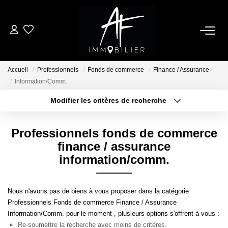
ACHETER
Accueil
Professionnels
Fonds de commerce
Finance / Assurance
LOUER
Information/Comm.
Modifier les critères de recherche
Type de transaction
Localisation
ESTIMER
Acheter
Localisation
Professionnels fonds de commerce
Type de bien
NOTRE AGENCE
Sélectionnez...
Surface min
finance / assurance
information/comm.
Qui Sommes Nous
Plus de critères
Budget max
Notre Équipe
Nous n'avons pas de biens à vous proposer dans la catégorie
Créer une alerte
Nos Services
Professionnels Fonds de commerce Finance / Assurance
Information/Comm. pour le moment , plusieurs options s'offrent à vous :
Nous Rejoindre
Re-soumettre la recherche avec moins de critères.