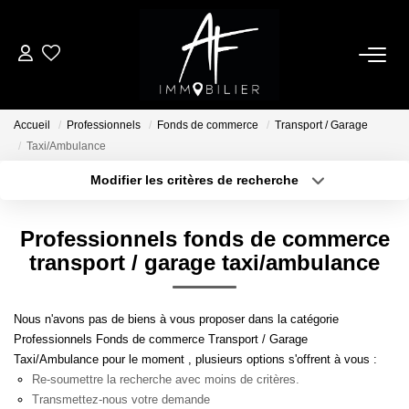
ACHETER
Accueil
Professionnels
Fonds de commerce
Transport / Garage
LOUER
Taxi/Ambulance
Modifier les critères de recherche
Type de transaction
Localisation
ESTIMER
Acheter
Localisation
Professionnels fonds de commerce
Type de bien
NOTRE AGENCE
Sélectionnez...
Surface min
transport / garage taxi/ambulance
Qui Sommes Nous
Plus de critères
Budget max
Nous n'avons pas de biens à vous proposer dans la catégorie
Notre Équipe
Professionnels Fonds de commerce Transport / Garage
Créer une alerte
Taxi/Ambulance pour le moment , plusieurs options s'offrent à vous :
Nos Services
Re-soumettre la recherche avec moins de critères.
Nous Rejoindre
Transmettez-nous votre demande