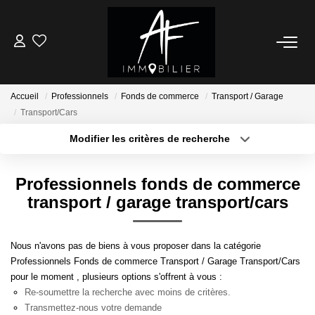
ACHETER
Accueil
Professionnels
Fonds de commerce
Transport / Garage
LOUER
Transport/Cars
Modifier les critères de recherche
ESTIMER
Localisation
Type de transaction
Surface min
Professionnels fonds de commerce
Type de bien
NOTRE AGENCE
transport / garage transport/cars
Plus de critères
Budget max
Qui Sommes Nous
Créer une alerte
Nous n'avons pas de biens à vous proposer dans la catégorie
Notre Équipe
Professionnels Fonds de commerce Transport / Garage Transport/Cars
Nos Services
pour le moment , plusieurs options s'offrent à vous :
Re-soumettre la recherche avec moins de critères.
Nous Rejoindre
Transmettez-nous votre demande