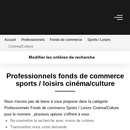
ACHETER
Accueil
Professionnels
Fonds de commerce
Sports / Loisirs
LOUER
Cinéma/Culture
Modifier les critères de recherche
ESTIMER
Localisation
Type de transaction
Surface min
Professionnels fonds de commerce
Type de bien
NOTRE AGENCE
sports / loisirs cinéma/culture
Plus de critères
Budget max
Qui Sommes Nous
Créer une alerte
Nous n'avons pas de biens à vous proposer dans la catégorie
Notre Équipe
Professionnels Fonds de commerce Sports / Loisirs Cinéma/Culture
Nos Services
pour le moment , plusieurs options s'offrent à vous :
Re-soumettre la recherche avec moins de critères.
Nous Rejoindre
Transmettez-nous votre demande