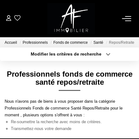
ACHETER
Accueil
Professionnels
Fonds de commerce
Santé
Repos/Retraite
LOUER
Modifier les critères de recherche
Type de transaction
Localisation
Acheter
Localisation
ESTIMER
Professionnels fonds de commerce
Type de bien
Sélectionnez...
Surface min
santé repos/retraite
NOTRE AGENCE
Plus de critères
Budget max
Nous n'avons pas de biens à vous proposer dans la catégorie
Qui Sommes Nous
Professionnels Fonds de commerce Santé Repos/Retraite pour le
Créer une alerte
Notre Équipe
moment , plusieurs options s'offrent à vous :
Re-soumettre la recherche avec moins de critères.
Nos Services
Transmettez-nous votre demande
Nous Rejoindre