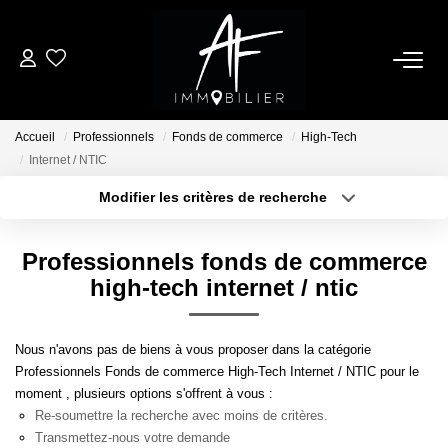
ACHETER
Accueil
Professionnels
Fonds de commerce
High-Tech
LOUER
Internet / NTIC
Modifier les critères de recherche
Type de transaction
Localisation
ESTIMER
Acheter
Localisation
Professionnels fonds de commerce
Type de bien
NOTRE AGENCE
Sélectionnez...
Surface min
high-tech internet / ntic
Qui Sommes Nous
Plus de critères
Budget max
Nous n'avons pas de biens à vous proposer dans la catégorie
Notre Équipe
Professionnels Fonds de commerce High-Tech Internet / NTIC pour le
Créer une alerte
moment , plusieurs options s'offrent à vous :
Nos Services
Re-soumettre la recherche avec moins de critères.
Nous Rejoindre
Transmettez-nous votre demande