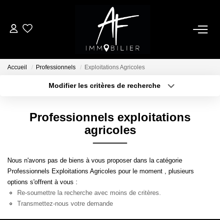
ACHETER
Accueil
Professionnels
Exploitations Agricoles
LOUER
Modifier les critères de recherche
Type de transaction
Localisation
Acheter
Localisation
ESTIMER
Professionnels exploitations
Type de bien
Sélectionnez...
Surface min
agricoles
NOTRE AGENCE
Plus de critères
Budget max
Nous n'avons pas de biens à vous proposer dans la catégorie
Qui Sommes Nous
Professionnels Exploitations Agricoles pour le moment , plusieurs
Créer une alerte
Notre Équipe
options s'offrent à vous :
Re-soumettre la recherche avec moins de critères.
Nos Services
Transmettez-nous votre demande
Nous Rejoindre