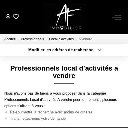
ACHETER
Accueil
Professionnels
Local d'activités
A vendre
LOUER
Modifier les critères de recherche
Type de transaction
Localisation
Acheter
Localisation
ESTIMER
Professionnels local d'activités a
Type de bien
Sélectionnez...
Surface min
vendre
NOTRE AGENCE
Plus de critères
Budget max
Nous n'avons pas de biens à vous proposer dans la catégorie
Qui Sommes Nous
Professionnels Local d'activités A vendre pour le moment , plusieurs
Créer une alerte
Notre Équipe
options s'offrent à vous :
Re-soumettre la recherche avec moins de critères.
Nos Services
Transmettez-nous votre demande
Nous Rejoindre