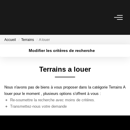
ACHETER
Accueil
Terrains
A louer
LOUER
Modifier les critères de recherche
Localisation
Type de transaction
Surface min
ESTIMER
Terrains a louer
Type de bien
Plus de critères
Budget max
NOTRE AGENCE
Nous n'avons pas de biens à vous proposer dans la catégorie Terrains A
Créer une alerte
Qui Sommes Nous
louer pour le moment , plusieurs options s'offrent à vous :
Re-soumettre la recherche avec moins de critères.
Notre Équipe
Transmettez-nous votre demande
Nos Services
Nous Rejoindre