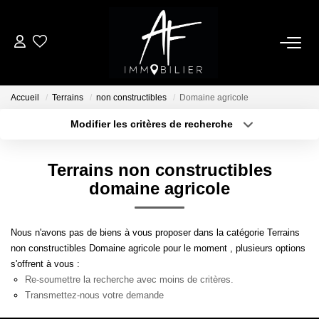
ACHETER
Accueil
Terrains
non constructibles
Domaine agricole
LOUER
Modifier les critères de recherche
Type de transaction
Localisation
Acheter
Localisation
ESTIMER
Terrains non constructibles
Type de bien
Sélectionnez...
Surface min
domaine agricole
NOTRE AGENCE
Plus de critères
Budget max
Nous n'avons pas de biens à vous proposer dans la catégorie Terrains
Qui Sommes Nous
non constructibles Domaine agricole pour le moment , plusieurs options
Créer une alerte
Notre Équipe
s'offrent à vous :
Re-soumettre la recherche avec moins de critères.
Nos Services
Transmettez-nous votre demande
Nous Rejoindre