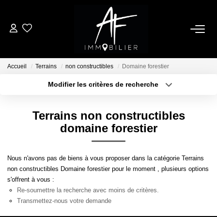
ACHETER
Accueil
Terrains
non constructibles
Domaine forestier
LOUER
Modifier les critères de recherche
Type de transaction
Localisation
Acheter
Localisation
ESTIMER
Terrains non constructibles
Type de bien
Sélectionnez...
Surface min
domaine forestier
NOTRE AGENCE
Plus de critères
Budget max
Nous n'avons pas de biens à vous proposer dans la catégorie Terrains
Qui Sommes Nous
non constructibles Domaine forestier pour le moment , plusieurs options
Créer une alerte
Notre Équipe
s'offrent à vous :
Re-soumettre la recherche avec moins de critères.
Nos Services
Transmettez-nous votre demande
Nous Rejoindre