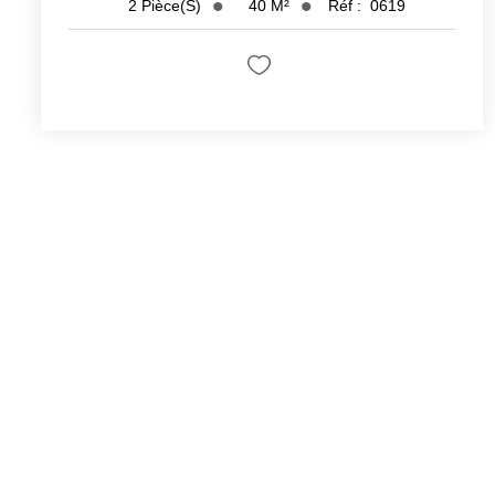
40
M²
Réf :
0619
2
Pièce(s)