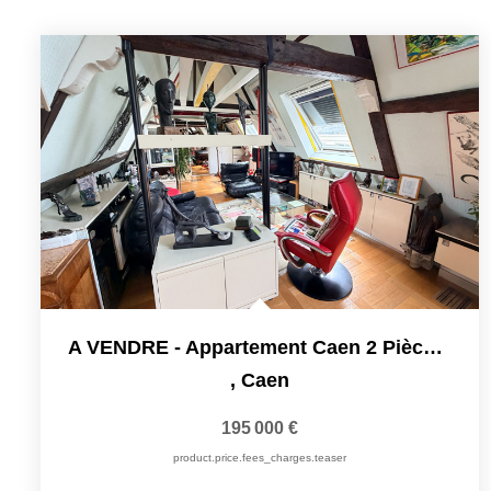
A VENDRE - Appartement Caen 2 Pièce(s) 40,30 M2 COUP DE...
,
Caen
195 000 €
product.price.fees_charges.teaser