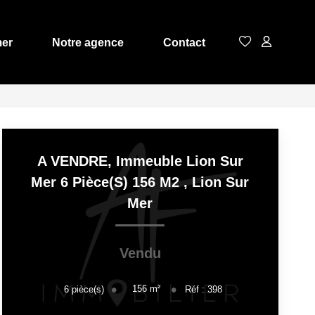
mer
Notre agence
Contact
A VENDRE, Immeuble Lion Sur
Mer 6 Pièce(s) 156 M2
,
Lion Sur
Mer
Vendu
156
m²
6
pièce(s)
Réf :
398