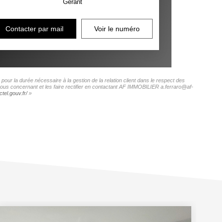
Gérant
Contacter par mail
Voir le numéro
ur la durée nécessaire à la gestion de la relation client dans le respect des
 vous concernant et les faire rectifier en contactant AF IMMOBILIER a.ferraro@af-
tel.gouv.fr/
»