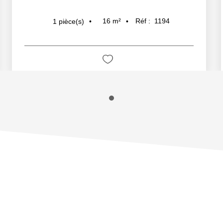
16
m²
Réf :
1194
1
pièce(s)