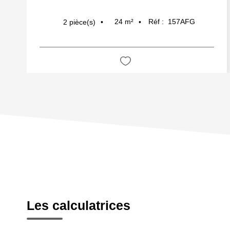
24
m²
Réf :
157AFG
2
pièce(s)
Les calculatrices