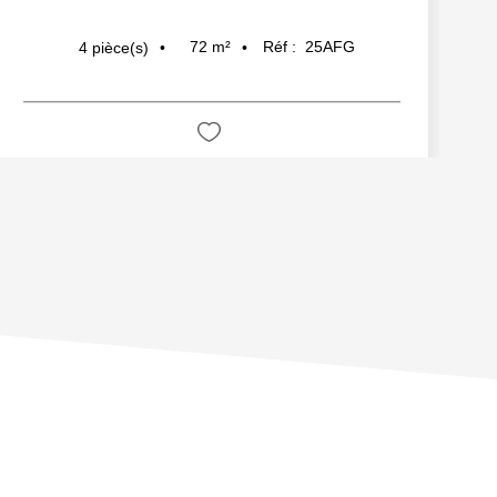
72
m²
Réf :
25AFG
4
pièce(s)