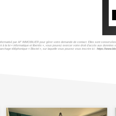
r informatisé par AF IMMOBILIER pour gérer votre demande de contact. Elles sont conservées po
t à la loi « informatique et libertés », vous pouvez exercer votre droit d'accès aux données
archage téléphonique « Bloctel », sur laquelle vous pouvez vous inscrire ici :
https://www.bloc