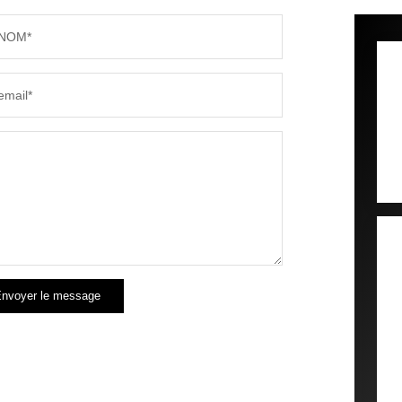
NOM*
email*
nvoyer le message