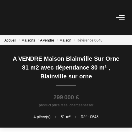
ACHETER
Accueil
Maisons
A vendre
Maison
Référence 0648
LOUER
A VENDRE Maison Blainville Sur Orne
ESTIMER
81 m2 avec dépendance 30 m²
,
Blainville sur orne
NOTRE AGENCE
Qui Sommes Nous
299 000 €
Notre Équipe
product.price.fees_charges.teaser
Nos Services
4
pièce(s)
•
81
m²
•
Réf : 0648
Nous Rejoindre