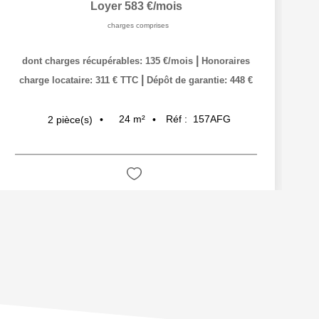
Loyer 583 €/mois
charges comprises
|
dont charges récupérables: 135 €/mois
Honoraires
|
charge locataire: 311 € TTC
Dépôt de garantie: 448 €
24
m²
Réf :
157AFG
2
pièce(s)