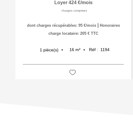
Loyer 424 €/mois
charges comprises
|
dont charges récupérables: 95 €/mois
Honoraires
charge locataire: 205 € TTC
16
m²
Réf :
1194
1
pièce(s)