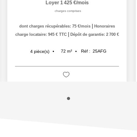
Loyer 1 425 €/mois
charges comprises
|
dont charges récupérables: 75 €/mois
Honoraires
|
charge locataire: 945 € TTC
Dépôt de garantie: 2 700 €
72
m²
Réf :
25AFG
4
pièce(s)