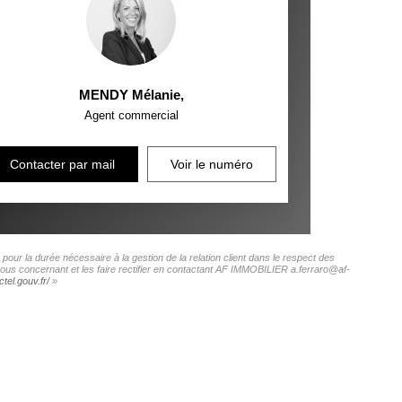
MENDY Mélanie
,
Agent commercial
Contacter par mail
Voir le numéro
ur la durée nécessaire à la gestion de la relation client dans le respect des
 vous concernant et les faire rectifier en contactant AF IMMOBILIER a.ferraro@af-
tel.gouv.fr/
»