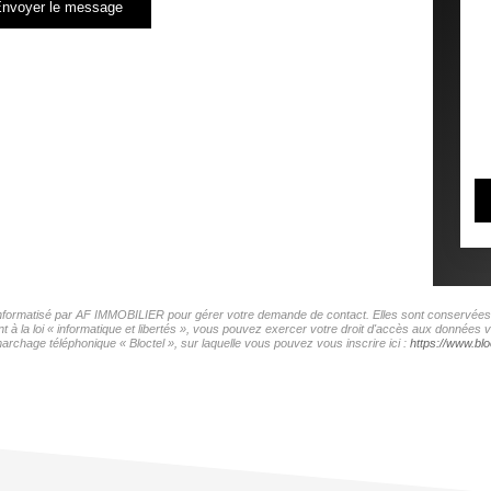
nvoyer le message
r informatisé par AF IMMOBILIER pour gérer votre demande de contact. Elles sont conservées po
t à la loi « informatique et libertés », vous pouvez exercer votre droit d'accès aux données
archage téléphonique « Bloctel », sur laquelle vous pouvez vous inscrire ici :
https://www.bloc