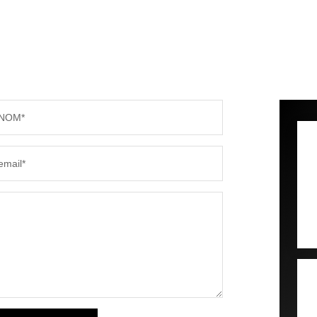
NOM*
email*