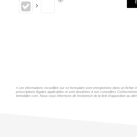
E
« Les informations recueillies sur ce formulaire sont enregistrées dans un fichie
prescriptions légales applicables et sont destinées à nos conseillers Conformémen
immobilier.com. Nous vous informons de l'existence de la liste d'opposition au dém