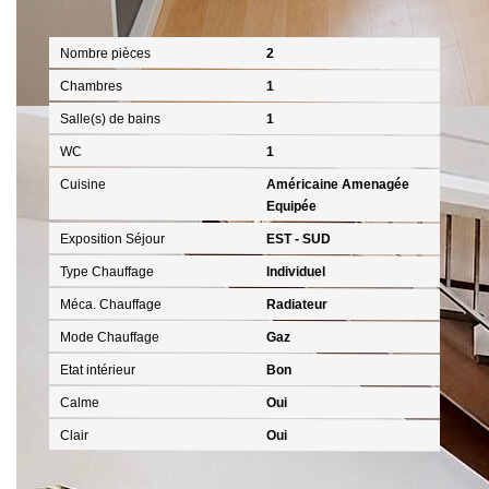
Intérieur
Nombre pièces
2
Chambres
1
Salle(s) de bains
1
WC
1
Cuisine
Américaine Amenagée
Equipée
Exposition Séjour
EST - SUD
Type Chauffage
Individuel
Méca. Chauffage
Radiateur
Mode Chauffage
Gaz
Etat intérieur
Bon
Calme
Oui
Clair
Oui