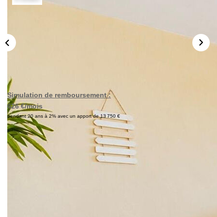
Nos Actualités
Avis Clients
CONTACT
Simulation de remboursement :
626 €/mois
pendant 20 ans à 2% avec un apport de 13 750 €
Description
Réf : 0645
A VENDRE, EXCLUSIVITE AF IMMOBILIER, secteur
recherché de Mondeville