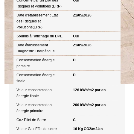
Concerné par un Etat des
Oui
Risques et Pollutions (ERP)
Date d'établissement Etat
21/05/2026
des Risques et
Pollutions(ERP)
Soumis à l'affichage du DPE
Oui
Date établissement
21/05/2026
Diagnostic Energétique
Consommation énergie
D
primaire
Consommation énergie
D
finale
Valeur consommation
126 kWh/m2 par an
énergie finale
Valeur consommation
200 kWh/m2 par an
énergie primaire
Gaz Effet de Serre
C
Valeur Gaz Effet de serre
16 Kg CO2/m2/an