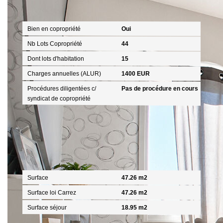
Copropriété
Bien en copropriété
Oui
Nb Lots Copropriété
44
Dont lots d'habitation
15
Charges annuelles (ALUR)
1400 EUR
Procédures diligentées c/
Pas de procédure en cours
syndicat de copropriété
Surfaces
Surface
47.26 m2
Surface loi Carrez
47.26 m2
Surface séjour
18.95 m2