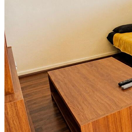
Dans une résidence très bien entretenue, spacieux
appartement F2 de 47,26m² situé au 3ème et dernier étage,
sans vis-à-vis, comprenant:
Entrée, WC séparé, cuisine aménagée/équipée ouverte sur
le salon/séjour, une chambre avec grand dressing, une
salle de bains.
Cave et parking privatif.
Exposition sud/est offrant une belle luminosité.
Chauffage individuel gaz, chaudière neuve.
Proches des commerces, bus et écoles.
Coup de coeur, à visiter sans tarder !
**
Honoraires à la charge du vendeur
Nos honoraires
Nous contacter
Diagnostics énergétiques