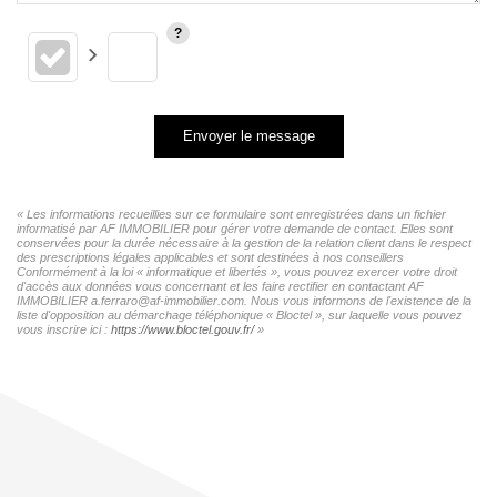
Envoyer le message
« Les informations recueillies sur ce formulaire sont enregistrées dans un fichier
informatisé par AF IMMOBILIER pour gérer votre demande de contact. Elles sont
conservées pour la durée nécessaire à la gestion de la relation client dans le respect
des prescriptions légales applicables et sont destinées à nos conseillers
Conformément à la loi « informatique et libertés », vous pouvez exercer votre droit
d'accès aux données vous concernant et les faire rectifier en contactant AF
IMMOBILIER a.ferraro@af-immobilier.com. Nous vous informons de l'existence de la
liste d'opposition au démarchage téléphonique « Bloctel », sur laquelle vous pouvez
vous inscrire ici :
https://www.bloctel.gouv.fr/
»