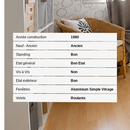
Extérieur
Année construction
1980
Neuf - Ancien
Ancien
Standing
Bon
Etat général
Bon Etat
Vis à Vis
Non
Etat extérieur
Bon
Fenêtres
Aluminium Simple Vitrage
Volets
Roulants