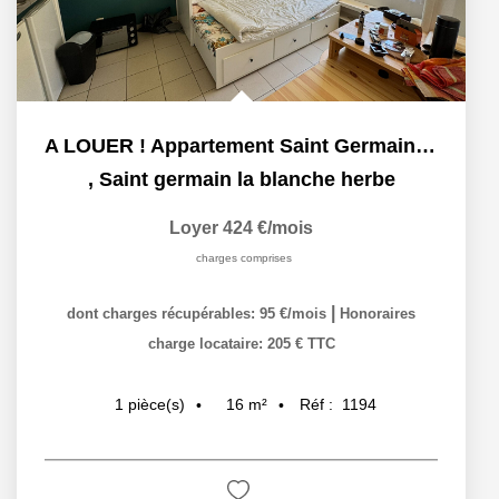
A LOUER ! Appartement Saint Germain La Blanche Herbe 1...
,
Saint germain la blanche herbe
Loyer 424 €/mois
charges comprises
|
dont charges récupérables: 95 €/mois
Honoraires
charge locataire: 205 € TTC
16
m²
Réf :
1194
1
pièce(s)