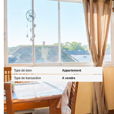
Ce bien est soumis à un diagnostic ERP (État
des Risques et Pollutions). Pour en savoir plus,
rendez-vous sur
https://www.georisques.gouv.fr/
Caractéristiques détaillées
Général
Type de bien
Appartement
Type de transaction
A vendre
Localisation