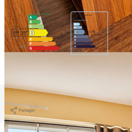
Montant estimé des dépenses annuelles d'énergie pour un
usage standard entre 990€ et 1390€. indexées aux années
2021,2022 et 2023 (abonnement compris).
Comparer ce
Imprimer
bien
Partager
Calculer mon budget