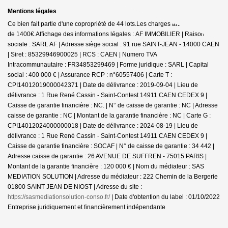
Mentions légales
Ce bien fait partie d'une copropriété de 44 lots.Les charges annuelles sont
de 1400€.
Affichage des informations légales : AF IMMOBILIER | Raison
sociale : SARL AF | Adresse siège social : 91 rue SAINT-JEAN - 14000 CAEN
| Siret : 85329946900025 | RCS : CAEN | Numero TVA
Intracommunautaire : FR34853299469 | Forme juridique : SARL | Capital
social : 400 000 € | Assurance RCP : n°60557406 |
Carte T :
CPI14012019000042371 | Date de délivrance : 2019-09-04 | Lieu de
délivrance : 1 Rue René Cassin - Saint-Contest 14911 CAEN CEDEX 9 |
Caisse de garantie financière : NC. | N° de caisse de garantie : NC | Adresse
caisse de garantie : NC | Montant de la garantie financière : NC | Carte G :
CPI14012024000000018 | Date de délivrance : 2024-08-19 | Lieu de
délivrance : 1 Rue René Cassin - Saint-Contest 14911 CAEN CEDEX 9 |
Caisse de garantie financière : SOCAF | N° de caisse de garantie : 34 442 |
Adresse caisse de garantie : 26 AVENUE DE SUFFREN - 75015 PARIS |
Montant de la garantie financière : 120 000 € | Nom du médiateur : SAS
MEDIATION SOLUTION | Adresse du médiateur : 222 Chemin de la Bergerie
01800 SAINT JEAN DE NIOST | Adresse du site :
https://sasmediationsolution-conso.fr/
| Date d'obtention du label : 01/10/2022
Entreprise juridiquement et financièrement indépendante