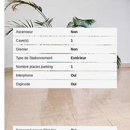
Autres
Ascenseur
Non
Cave(s)
1
Grenier
Non
Type de Stationnement
Extérieur
Nombre places parking
1
Interphone
Oui
Digicode
Oui
Diagnostics