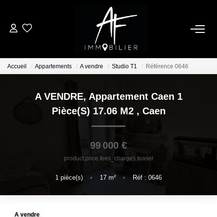
ACHETER
Accueil
Appartements
A vendre
Studio T1
Référence 0646
LOUER
A VENDRE, Appartement Caen 1
ESTIMER
Pièce(s) 17.06 M2
,
Caen
NOTRE AGENCE
99 000 €
product.price.fees_charges.teaser
Qui Sommes Nous
Notre Équipe
1
pièce(s)
•
17
m²
•
Réf : 0646
Nos Services
Nous Rejoindre
A vendre