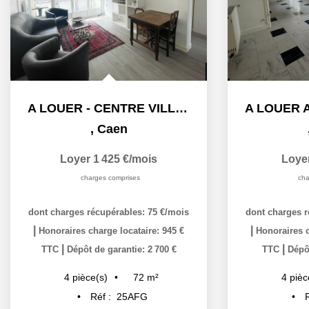
A LOUER - CENTRE VILLE CAEN - IDEAL COLOCATION
,
Caen
Loyer 1 425 €/mois
Loye
charges comprises
cha
dont charges récupérables: 75 €/mois
dont charges r
|
|
Honoraires charge locataire: 945 €
Honoraires c
|
|
TTC
Dépôt de garantie: 2 700 €
TTC
Dépôt
72
m²
4
pièce(s)
4
pièc
Réf :
25AFG