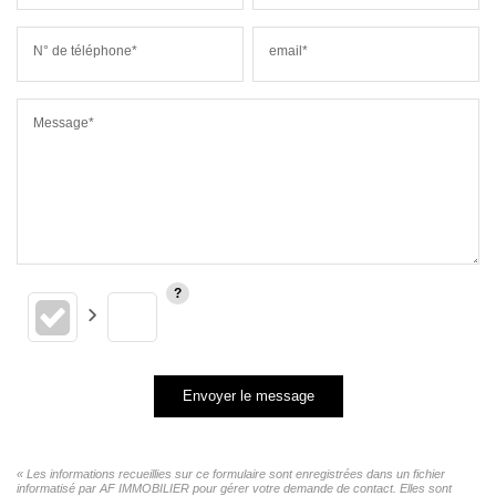
N° de téléphone*
email*
Message*
Envoyer le message
« Les informations recueillies sur ce formulaire sont enregistrées dans un fichier
informatisé par AF IMMOBILIER pour gérer votre demande de contact. Elles sont