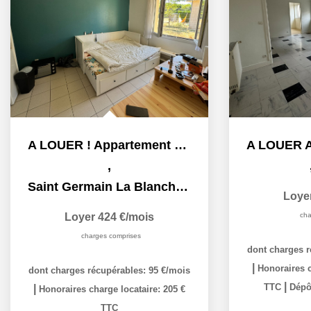
A LOUER ! Appartement Saint Germain La Blanche Herbe 1...
,
Saint Germain La Blanche Herbe
Loye
Loyer 424 €/mois
cha
charges comprises
dont charges r
|
Honoraires c
dont charges récupérables: 95 €/mois
|
TTC
Dépôt
|
Honoraires charge locataire: 205 €
TTC