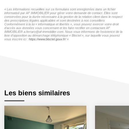
« Les informations recueillies sur ce formulaire sont enregistrées dans un fichier
informatisé par AF IMMOBILIER pour gérer votre demande de contact. Elles sont
conservées pour la durée nécessaire à la gestion de la relation client dans le respect
des prescriptions légales applicables et sont destinées à nos conseillers
Conformément à la loi « informatique et libertés », vous pouvez exercer votre droit
d'accès aux données vous concernant et les faire rectifier en contactant AF
IMMOBILIER a.ferraro@af-immobilier.com. Nous vous informons de l'existence de la
liste d'opposition au démarchage téléphonique « Bloctel », sur laquelle vous pouvez
vous inscrire ici :
https://www.bloctel.gouv.fr/
»
Les biens similaires