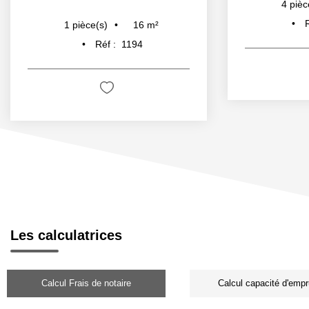
4
pièc
16
m²
1
pièce(s)
Réf :
1194
Les calculatrices
Calcul Frais de notaire
Calcul capacité d'empr