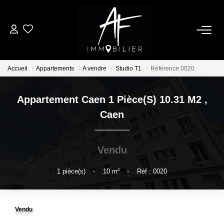
ACHETER
Accueil
Appartements
A vendre
Studio T1
Référence 0020
LOUER
Appartement Caen 1 Pièce(s) 10.31 M2
,
ESTIMER
Caen
NOTRE AGENCE
Vendu
Qui Sommes Nous
1
pièce(s)
•
10
m²
•
Réf : 0020
Notre Équipe
Nos Services
Vendu
Nous Rejoindre