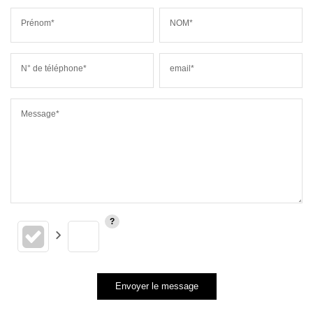
Prénom*
NOM*
N° de téléphone*
email*
Message*
Envoyer le message