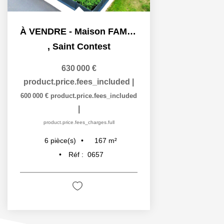
À VENDRE - Maison FAMILIALE récente avec vie de plain-pied...
,
Saint Contest
630 000 €
product.price.fees_included
|
600 000 €
product.price.fees_included
|
product.price.fees_charges.full
167
m²
6
pièce(s)
Réf :
0657