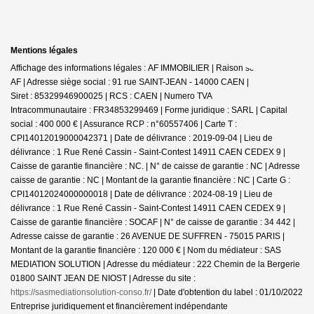
Mentions légales
Affichage des informations légales : AF IMMOBILIER | Raison sociale : SARL
AF | Adresse siège social : 91 rue SAINT-JEAN - 14000 CAEN |
Siret : 85329946900025 | RCS : CAEN | Numero TVA
Intracommunautaire : FR34853299469 | Forme juridique : SARL | Capital
social : 400 000 € | Assurance RCP : n°60557406 |
Carte T :
CPI14012019000042371 | Date de délivrance : 2019-09-04 | Lieu de
délivrance : 1 Rue René Cassin - Saint-Contest 14911 CAEN CEDEX 9 |
Caisse de garantie financière : NC. | N° de caisse de garantie : NC | Adresse
caisse de garantie : NC | Montant de la garantie financière : NC | Carte G :
CPI14012024000000018 | Date de délivrance : 2024-08-19 | Lieu de
délivrance : 1 Rue René Cassin - Saint-Contest 14911 CAEN CEDEX 9 |
Caisse de garantie financière : SOCAF | N° de caisse de garantie : 34 442 |
Adresse caisse de garantie : 26 AVENUE DE SUFFREN - 75015 PARIS |
Montant de la garantie financière : 120 000 € | Nom du médiateur : SAS
MEDIATION SOLUTION | Adresse du médiateur : 222 Chemin de la Bergerie
01800 SAINT JEAN DE NIOST | Adresse du site :
https://sasmediationsolution-conso.fr/
| Date d'obtention du label : 01/10/2022
Entreprise juridiquement et financièrement indépendante