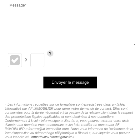
Message*
Envoyer le message
« Les informations recueillies sur ce formulaire sont enregistrées dans un fichier
informatisé par AF IMMOBILIER pour gérer votre demande de contact. Elles sont
conservées pour la durée nécessaire à la gestion de la relation client dans le respect
des prescriptions légales applicables et sont destinées à nos conseillers
Conformément à la loi « informatique et libertés », vous pouvez exercer votre droit
d'accès aux données vous concernant et les faire rectifier en contactant AF
IMMOBILIER a.ferraro@af-immobilier.com. Nous vous informons de l'existence de la
liste d'opposition au démarchage téléphonique « Bloctel », sur laquelle vous pouvez
vous inscrire ici :
https://www.bloctel.gouv.fr/
»