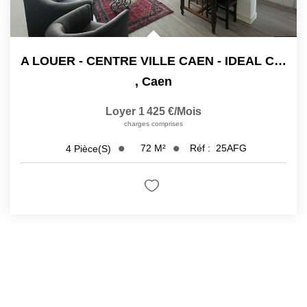
A LOUER - CENTRE VILLE CAEN - IDEAL COLOCATION
,
Caen
Loyer 1 425 €/mois
charges comprises
72
M²
Réf :
25AFG
4
Pièce(s)