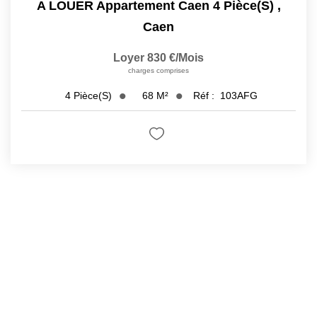
A LOUER Appartement Caen 4 Pièce(s)
,
Caen
Loyer 830 €/mois
charges comprises
68
M²
Réf :
103AFG
4
Pièce(s)