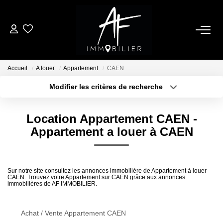
ACHETER
Accueil
A louer
Appartement
CAEN
LOUER
Modifier les critères de recherche
Type de transaction
Localisation
Acheter
Localisation
ESTIMER
Location Appartement CAEN -
Type de bien
Sélectionnez...
Surface min
Appartement a louer à CAEN
NOTRE AGENCE
Plus de critères
Budget max
Qui Sommes Nous
Sur notre site consultez les annonces immobilière de Appartement à louer
CAEN. Trouvez votre Appartement sur CAEN grâce aux annonces
Créer une alerte
Notre Équipe
immobilières de AF IMMOBILIER.
Nos Services
Nous Rejoindre
Achat / Vente Appartement CAEN