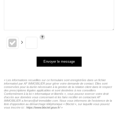
Envoyer le message
« Les informations recueillies sur ce formulaire sont enregistrées dans un fichier
informatisé par AF IMMOBILIER pour gérer votre demande de contact. Elles sont
conservées pour la durée nécessaire à la gestion de la relation client dans le respect
des prescriptions légales applicables et sont destinées à nos conseillers
Conformément à la loi « informatique et libertés », vous pouvez exercer votre droit
d'accès aux données vous concernant et les faire rectifier en contactant AF
IMMOBILIER a.ferraro@af-immobilier.com. Nous vous informons de l'existence de la
liste d'opposition au démarchage téléphonique « Bloctel », sur laquelle vous pouvez
vous inscrire ici :
https://www.bloctel.gouv.fr/
»