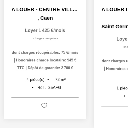
A LOUER - CENTRE VILLE CAEN - IDEAL COLOCATION
,
Caen
Saint Germain
Loyer 1 425 €/mois
charges comprises
Loye
cha
dont charges récupérables: 75 €/mois
|
Honoraires charge locataire: 945 €
dont charges r
|
TTC
Dépôt de garantie: 2 700 €
|
Honoraires c
72
m²
4
pièce(s)
Réf :
25AFG
1
pièc