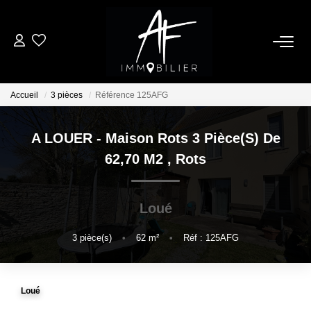
ACHETER
Accueil
3 pièces
Référence 125AFG
LOUER
A LOUER - Maison Rots 3 Pièce(s) De
ESTIMER
62,70 M2
,
Rots
NOTRE AGENCE
Loué
Qui Sommes Nous
3
pièce(s)
•
62
m²
•
Réf : 125AFG
Notre Équipe
Nos Services
Loué
Nous Rejoindre