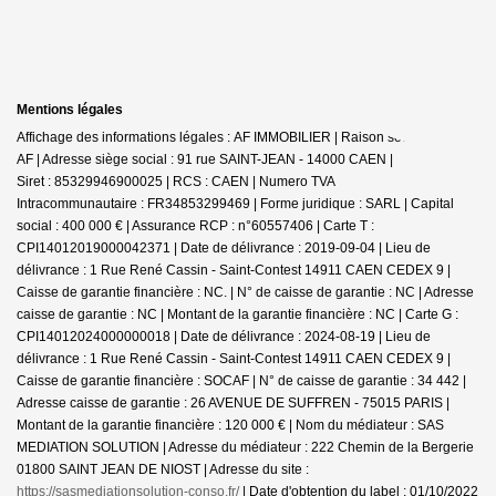
Mentions légales
Affichage des informations légales : AF IMMOBILIER | Raison sociale : SARL
AF | Adresse siège social : 91 rue SAINT-JEAN - 14000 CAEN |
Siret : 85329946900025 | RCS : CAEN | Numero TVA
Intracommunautaire : FR34853299469 | Forme juridique : SARL | Capital
social : 400 000 € | Assurance RCP : n°60557406 |
Carte T :
CPI14012019000042371 | Date de délivrance : 2019-09-04 | Lieu de
délivrance : 1 Rue René Cassin - Saint-Contest 14911 CAEN CEDEX 9 |
Caisse de garantie financière : NC. | N° de caisse de garantie : NC | Adresse
caisse de garantie : NC | Montant de la garantie financière : NC | Carte G :
CPI14012024000000018 | Date de délivrance : 2024-08-19 | Lieu de
délivrance : 1 Rue René Cassin - Saint-Contest 14911 CAEN CEDEX 9 |
Caisse de garantie financière : SOCAF | N° de caisse de garantie : 34 442 |
Adresse caisse de garantie : 26 AVENUE DE SUFFREN - 75015 PARIS |
Montant de la garantie financière : 120 000 € | Nom du médiateur : SAS
MEDIATION SOLUTION | Adresse du médiateur : 222 Chemin de la Bergerie
01800 SAINT JEAN DE NIOST | Adresse du site :
https://sasmediationsolution-conso.fr/
| Date d'obtention du label : 01/10/2022