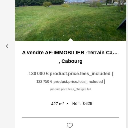
A vendre AF-IMMOBILIER -Terrain Cabourg
,
Cabourg
130 000 €
product.price.fees_included
|
|
122 750 €
product.price.fees_included
product.price.fees_charges.full
Réf :
0628
427
m²