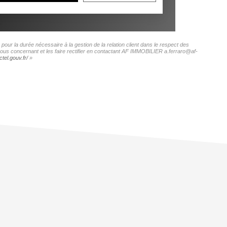
ur la durée nécessaire à la gestion de la relation client dans le respect des
 vous concernant et les faire rectifier en contactant AF IMMOBILIER a.ferraro@af-
tel.gouv.fr/
»