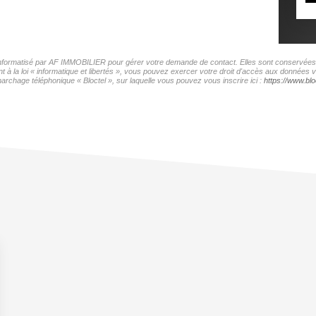
r informatisé par AF IMMOBILIER pour gérer votre demande de contact. Elles sont conservées po
t à la loi « informatique et libertés », vous pouvez exercer votre droit d'accès aux données
archage téléphonique « Bloctel », sur laquelle vous pouvez vous inscrire ici :
https://www.bloc