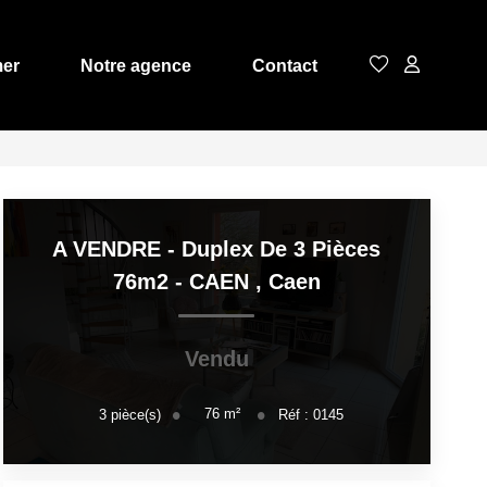
mer
Notre agence
Contact
A VENDRE - Duplex De 3 Pièces
76m2 - CAEN
,
Caen
Vendu
76
m²
3
pièce(s)
Réf :
0145