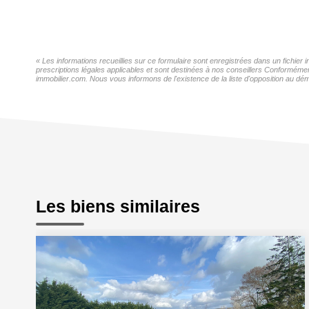
« Les informations recueillies sur ce formulaire sont enregistrées dans un fichie
prescriptions légales applicables et sont destinées à nos conseillers Conformémen
immobilier.com. Nous vous informons de l'existence de la liste d'opposition au dém
Les biens similaires