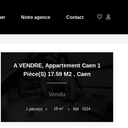
mer
Notre agence
Contact
A VENDRE, Appartement Caen 1
Pièce(s) 17.59 M2
,
Caen
Vendu
18
m²
1
pièce(s)
Réf :
0224