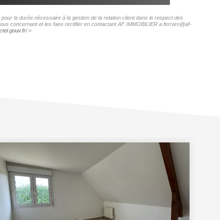
ur la durée nécessaire à la gestion de la relation client dans le respect des
 vous concernant et les faire rectifier en contactant AF IMMOBILIER a.ferraro@af-
tel.gouv.fr/
»