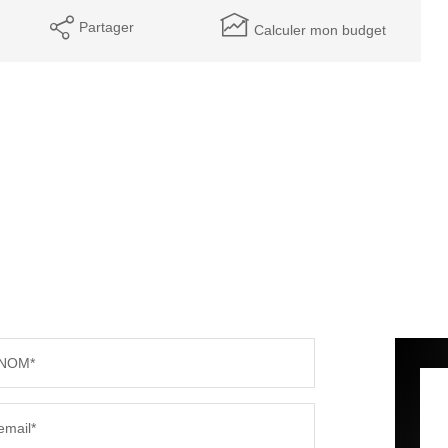
Partager
Calculer mon budget
NOM*
email*