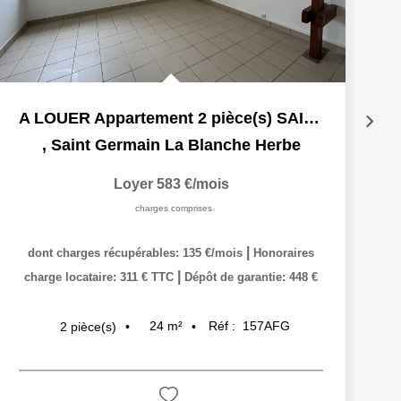
A LOUER Appartement 2 pièce(s) SAINT GERMAIN LA BLANCHE...
,
Saint Germain La Blanche Herbe
Loyer 583 €/mois
charges comprises
|
dont charges récupérables: 135 €/mois
Honoraires
|
charge locataire: 311 € TTC
Dépôt de garantie: 448 €
24
m²
Réf :
157AFG
2
pièce(s)