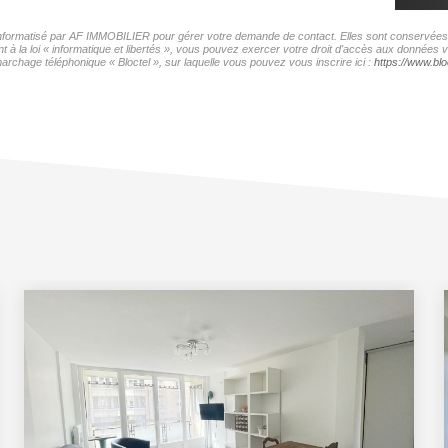
r informatisé par AF IMMOBILIER pour gérer votre demande de contact. Elles sont conservées po
t à la loi « informatique et libertés », vous pouvez exercer votre droit d'accès aux données
archage téléphonique « Bloctel », sur laquelle vous pouvez vous inscrire ici :
https://www.bloc