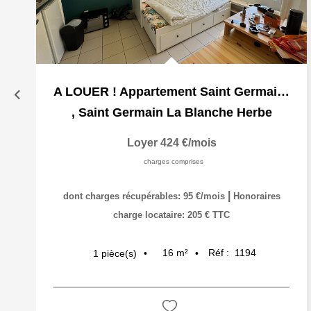
A LOUER ! Appartement Saint Germain La Blanche Herbe 1...
,
Saint Germain La Blanche Herbe
Loyer 424 €/mois
charges comprises
|
dont charges récupérables: 95 €/mois
Honoraires
charge locataire: 205 € TTC
16
m²
Réf :
1194
1
pièce(s)