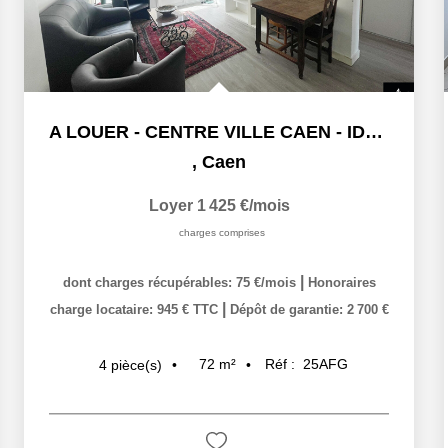
A LOUER - CENTRE VILLE CAEN - IDEAL COLOCATION
,
Caen
Loyer 1 425 €/mois
charges comprises
|
dont charges récupérables: 75 €/mois
Honoraires
|
charge locataire: 945 € TTC
Dépôt de garantie: 2 700 €
72
m²
Réf :
25AFG
4
pièce(s)