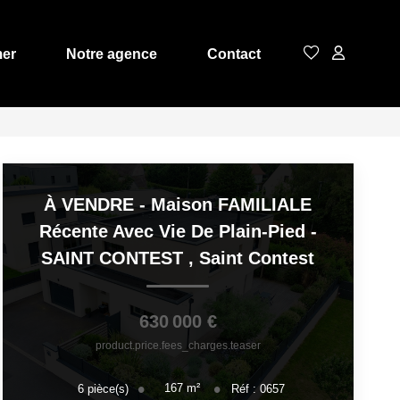
mer
Notre agence
Contact
À VENDRE - Maison FAMILIALE
Récente Avec Vie De Plain-Pied -
SAINT CONTEST
,
Saint Contest
630 000 €
product.price.fees_charges.teaser
167
m²
6
pièce(s)
Réf :
0657