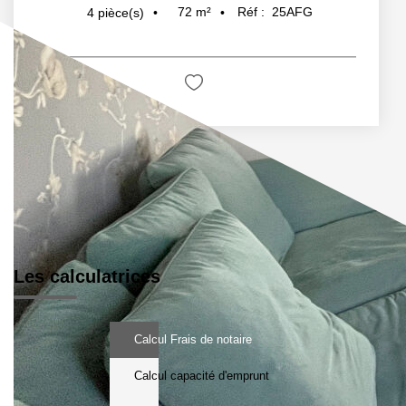
72
m²
Réf :
25AFG
4
pièce(s)
Les calculatrices
Calcul Frais de notaire
Calcul capacité d'emprunt