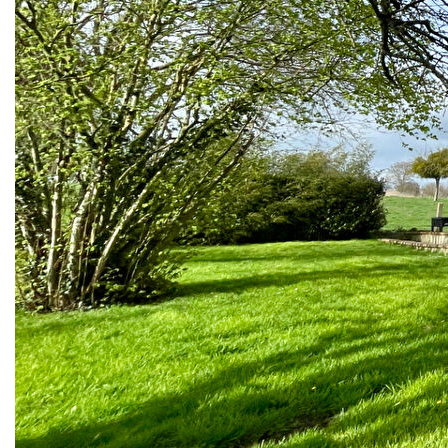
cette charmante maison offrant un cadre de vie agréable
avec 4 chambres, dont une au rez-de-chaussée avec
cabine de douche indépendante, idéale pour une famille ou
pour une vie de plain-pied.
La maison dispose d'une cuisine aménagée et équipée,
ainsi que d'un salon exposé sud-est agrémenté d'un poêle
à granulés récent, apportant confort et chaleur.
À l'étage, une mezzanine dessert trois très grandes
chambres ainsi qu'une salle de bain.
Le chauffage est assuré par une pompe à chaleur AIR/EAU
- Les fenêtres en PVC double vitrage et les volets roulants
en PVC garantissent confort et tranquillité.
La maison dispose également d'un sous-sol complet offrant
un espace de rangement supplémentaire.
Située à seulement 2 minutes de Tilly-sur-Seulles, vous
bénéficierez de la proximité des commerces, écoles,
collège et pôle santé.