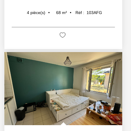
68
m²
Réf :
103AFG
4
pièce(s)