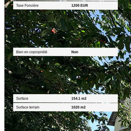
Taxe Foncière
1200 EUR
Copropriété
Bien en copropriété
Non
Surfaces
Surface
154.1 m2
Surface terrain
1020 m2