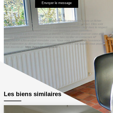
Envoyer le message
« Les informations recueillies sur ce formulaire sont enregistrées dans un fichier
informatisé par AF IMMOBILIER pour gérer votre demande de contact. Elles sont
conservées pour la durée nécessaire à la gestion de la relation client dans le respect
des prescriptions légales applicables et sont destinées à nos conseillers
Conformément à la loi « informatique et libertés », vous pouvez exercer votre droit
d'accès aux données vous concernant et les faire rectifier en contactant AF
IMMOBILIER a.ferraro@af-immobilier.com. Nous vous informons de l'existence de la
liste d'opposition au démarchage téléphonique « Bloctel », sur laquelle vous pouvez
vous inscrire ici :
https://www.bloctel.gouv.fr/
»
Les biens similaires