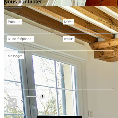
Nous contacter
Prénom*
NOM*
N° de téléphone*
email*
Message*