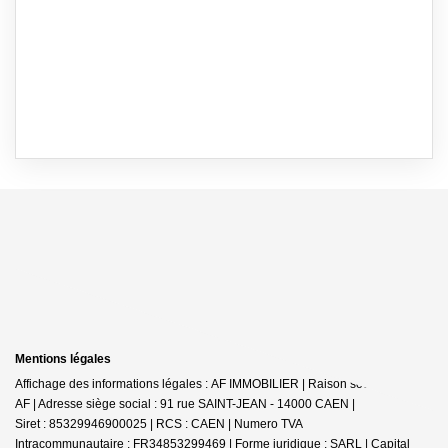
Mentions légales
Affichage des informations légales : AF IMMOBILIER | Raison sociale : SARL
AF | Adresse siège social : 91 rue SAINT-JEAN - 14000 CAEN |
Siret : 85329946900025 | RCS : CAEN | Numero TVA
Intracommunautaire : FR34853299469 | Forme juridique : SARL | Capital