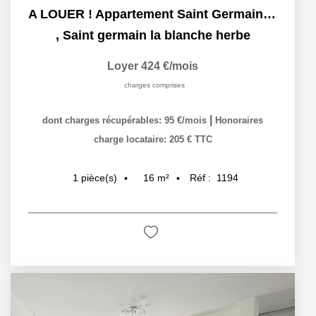
A LOUER ! Appartement Saint Germain La Blanche Herbe 1...
,
Saint germain la blanche herbe
Loyer 424 €/mois
charges comprises
|
dont charges récupérables: 95 €/mois
Honoraires
charge locataire: 205 € TTC
16
m²
Réf :
1194
1
pièce(s)