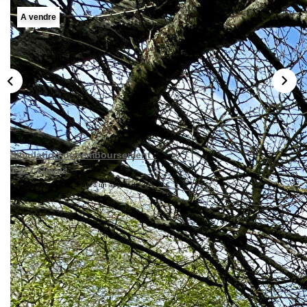
Nos Actualités
A vendre
Avis Clients
CONTACT
Simulation de remboursement :
1 227 €/mois
pendant 20 ans à 2% avec un apport de 26 950 €
Description
Réf : 0622
A VENDRE - EXCLUSIVITÉ AF Immobilier, vous présente