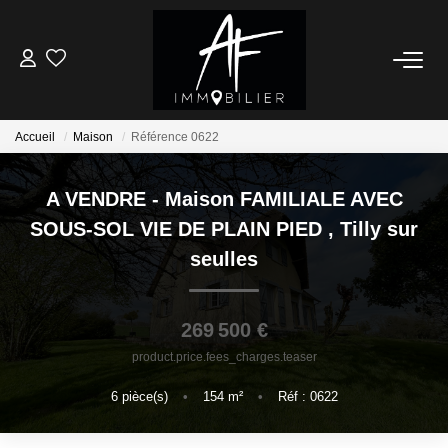
ACHETER
Accueil
Maison
Référence 0622
LOUER
A VENDRE - Maison FAMILIALE AVEC
ESTIMER
SOUS-SOL VIE DE PLAIN PIED
,
Tilly sur
seulles
NOTRE AGENCE
Qui Sommes Nous
269 500 €
Notre Équipe
product.price.fees_charges.teaser
Nos Services
6
pièce(s)
•
154
m²
•
Réf : 0622
Nous Rejoindre