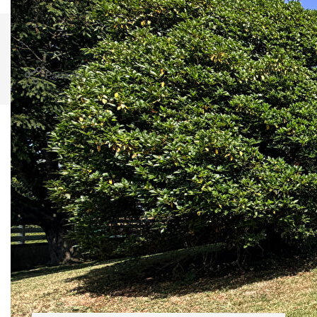
Comparer ce
Imprimer
bien
Partager
Calculer mon budget
Ce bien est soumis à un diagnostic ERP (État
des Risques et Pollutions). Pour en savoir plus,
rendez-vous sur
https://www.georisques.gouv.fr/
Caractéristiques détaillées
Général