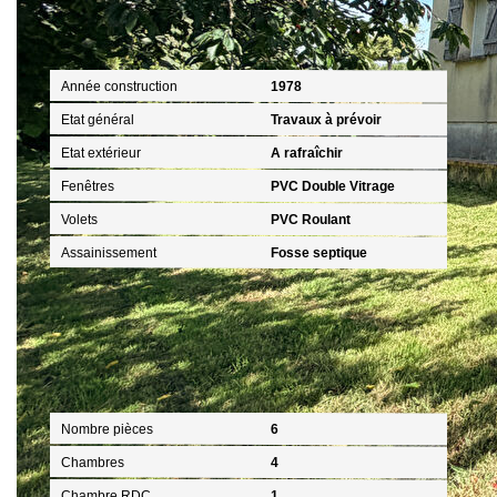
Extérieur
Année construction
1978
Etat général
Travaux à prévoir
Etat extérieur
A rafraîchir
Fenêtres
PVC Double Vitrage
Volets
PVC Roulant
Assainissement
Fosse septique
Intérieur
Nombre pièces
6
Chambres
4
Chambre RDC
1