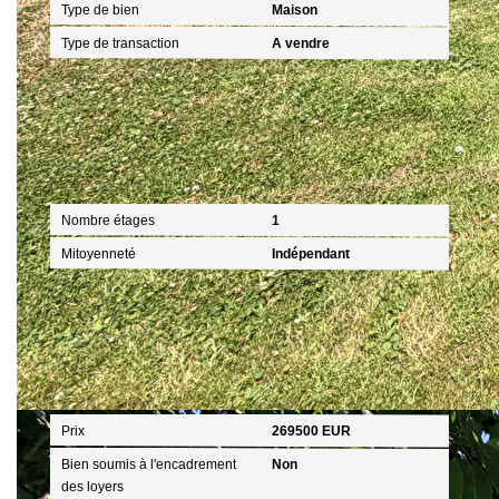
Type de bien
Maison
Type de transaction
A vendre
Localisation
Nombre étages
1
Mitoyenneté
Indépendant
Aspects financiers
Prix
269500 EUR
Bien soumis à l'encadrement
Non
des loyers