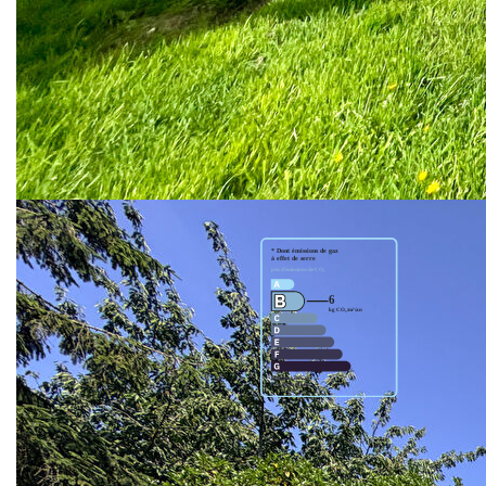
Contactez l'agence AF Immobilier pour plus d'informations.
**
Honoraires à la charge du vendeur
Nos honoraires
Nous contacter
Diagnostics énergétiques
Montant estimé des dépenses annuelles d'énergie pour un
usage standard entre 2400€ et 3250€. indexées aux années
2021,2022 et 2023 (abonnement compris).