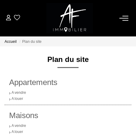
ACHETER
Accueil
Plan du site
LOUER
Plan du site
ESTIMER
Appartements
NOTRE AGENCE
A vendre
A louer
Qui Sommes Nous
Notre Équipe
Maisons
Nos Services
A vendre
Nous Rejoindre
A louer