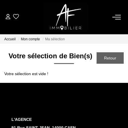
ACHETER
Accueil
Mon compte
Ma sélection
LOUER
Votre sélection de Bien(s)
ESTIMER
Votre sélection est vide !
NOTRE AGENCE
Qui Sommes Nous
Notre Équipe
Nos Services
L'AGENCE
Nous Rejoindre
91 Rue SAINT-JEAN, 14000 CAEN