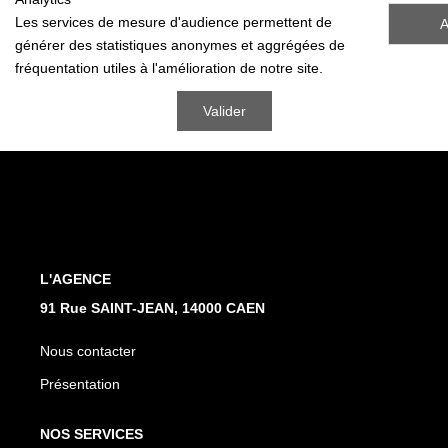
Nous Rejoindre
Les services de mesure d'audience permettent de
A
Nos Actualités
générer des statistiques anonymes et aggrégées de
fréquentation utiles à l'amélioration de notre site.
Avis Clients
Valider
CONTACT
L'AGENCE
91 Rue SAINT-JEAN, 14000 CAEN
Nous contacter
Présentation
NOS SERVICES