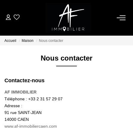
ACHETER
Accueil
Maison
Nous contacter
LOUER
Nous contacter
ESTIMER
Contactez-nous
NOTRE AGENCE
AF IMMOBILIER
Qui Sommes Nous
Téléphone :
+33 2 31 57 29 07
Adresse :
Notre Équipe
91 rue SAINT-JEAN
Nos Services
14000
CAEN
www.af-immobiliercaen.com
Nous Rejoindre