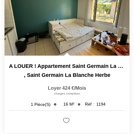
Nos Actualités
Avis Clients
CONTACT
A LOUER ! Appartement Saint Germain La Blanche Herbe 1...
,
Saint Germain La Blanche Herbe
Loyer 424 €/mois
charges comprises
16
M²
Réf :
1194
1
Pièce(s)