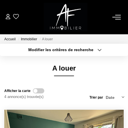
ACHETER
Accueil
Immobilier
A louer
LOUER
Modifier les critères de recherche
Type de transaction
Localisation
Louer
Localisation
ESTIMER
A louer
Type de bien
Sélectionnez...
Surface min
NOTRE AGENCE
Plus de critères
Budget max
Afficher la carte
Qui Sommes Nous
4 annonce(s) trouvée(s)
Trier par
Créer une alerte
Notre Équipe
Nos Services
Nous Rejoindre