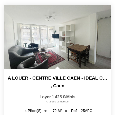
A LOUER - CENTRE VILLE CAEN - IDEAL COLOCATION
,
Caen
Loyer 1 425 €/mois
charges comprises
72
M²
Réf :
25AFG
4
Pièce(s)